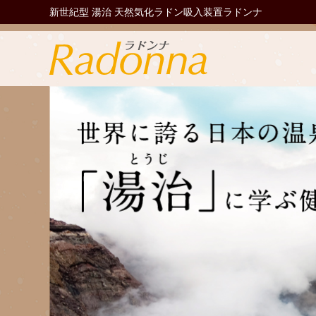
新世紀型 湯治 天然気化ラドン吸入装置ラドンナ