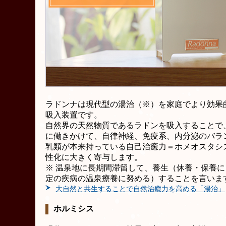
ラドンナは現代型の湯治（※）を家庭でより効果
吸入装置です。
自然界の天然物質であるラドンを吸入することで
に働きかけて、自律神経、免疫系、内分泌のバラ
乳類が本来持っている自己治癒力＝ホメオスタシ
性化に大きく寄与します。
※ 温泉地に長期間滞留して、養生（休養・保養
定の疾病の温泉療養に努める）することを言いま
大自然と共生することで自然治癒力を高める「湯治」
ホルミシス